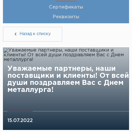
Медный пруток
Оплата
Вопрос-ответ (FAQ)
Сертификаты
Прайс-листы
Контакты
ЛАТУНЬ
Реквизиты
Латунная лента
Латунная труба
Латунный квадрат
Компания
Латунный лист
О Компании
Латунный пруток
Вакансии
Назад к списку
Латунный шестигранник
Новости
Реквизиты
Сертификаты
БРОНЗА
Бронзовая проволока
Бронзовый пруток
Доставка
НЕРЖАВЕЮЩАЯ СТАЛЬ
Уважаемые партнеры, наши
Контакты
Лист нержавеющий
поставщики и клиенты! От всей
+7 (812) 931-52-52
души поздравляем Вас с Днем
СВИНЕЦ
Свинец
металлурга!
LIST@LISTMET.RU
15.07.2022