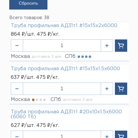
15 мм
Показать
40 мм
20 мм
50 мм
25 мм
60 мм
Всего товаров: 38
30 мм
80 мм
Труба профильная АД31т1 #15х15х2х6000
40 мм
100 мм
50 мм
864 ₽/шт. 475 ₽/кг.
120 мм
60 мм
100 мм
Москва
СПб
доставка 3 дня
Труба профильная АД31т1 #15х15х1.5х6000
637 ₽/шт. 475 ₽/кг.
Москва
СПб
доставка 3 дня
Труба профильная АД31т1 #20х10х1.5х6000
(6060 T6)
627 ₽/шт. 475 ₽/кг.