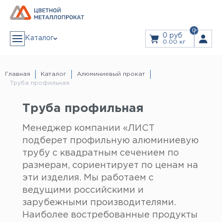
0
0 руб
Каталог
0.00 кг
АЛЮМИНИЙ
Алюминиевая лента
Главная
Каталог
Алюминиевый прокат
Алюминиевый лист
Труба профильная
Алюминиевый рифленый (квинтет) лист
Дюралевый лист
ЗАКАЗ В 1 КЛИК
Лист алюминиевый декоративный
Алюминиевая плита
Труба профильная
Плита дюралевая
Пруток алюминиевый
Пруток дюралевый
ЗАКАЗАТЬ ЗВОНОК
Тавр алюминиевый (т-образный профиль)
Менеджер компании «ЛИСТ
Труба алюминиевая
Дюралевая труба
подберет профильную алюминиевую
Прайс
Труба профильная
Уголок алюминиевый
трубу с квадратным сечением по
Швеллер алюминиевый (п-образный профиль)
Дюралевый шестигранник
Услуги
размерам, сориентирует по ценам на
Шина алюминиевая
Резка Металла
Гидроабразивная резка
эти изделия. Мы работаем с
Лазерная резка
Листы из рулонов
МЕДЬ
ведущими российскими и
Гибка листового металла
Медная лента
Доставка
Медная проволока
зарубежными производителями.
Медная труба
Медная шина
Наиболее востребованные продукты
Медный лист
Информация