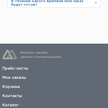
В течение какого времени мой заказ
будет готов?
Если вы осуществляете предоплату, то сразу
после ее поступления заказ соберут, и его
можно будет быстро отгрузить со склада.
Интернет магазин
цветного металлопроката
Прайс-листы
Мои заказы
Корзина
Контакты
Каталог