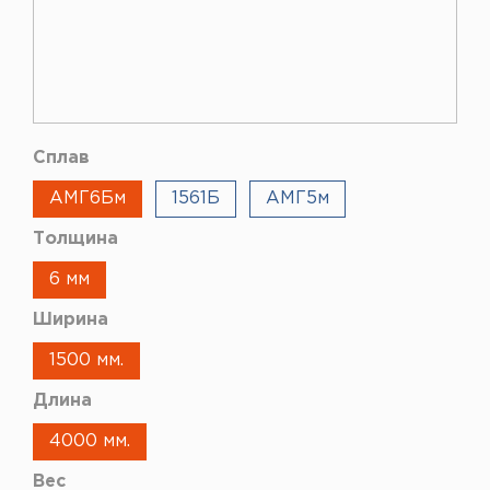
Сплав
АМГ6Бм
1561Б
АМГ5м
Толщина
6 мм
Ширина
1500 мм.
Длина
4000 мм.
Вес