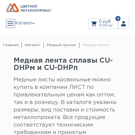
0
0 руб
Каталог
0.00 кг
АЛЮМИНИЙ
Алюминиевая лента
Главная
Каталог
Медный прокат
Медная лента
Алюминиевый лист
Алюминиевый рифленый (квинтет) лист
Дюралевый лист
ЗАКАЗ В 1 КЛИК
Лист алюминиевый декоративный
Медная лента сплавы CU-
Алюминиевая плита
Плита дюралевая
DHPм и CU-DHPп
Пруток алюминиевый
Пруток дюралевый
ЗАКАЗАТЬ ЗВОНОК
Тавр алюминиевый (т-образный профиль)
Медные листы кровельные можно
Труба алюминиевая
Дюралевая труба
Прайс
купить в компании ЛИСТ по
Труба профильная
Уголок алюминиевый
Швеллер алюминиевый (п-образный профиль)
привлекательным ценам как оптом,
Дюралевый шестигранник
Услуги
Шина алюминиевая
так и в розницу. В каталоге указаны
Резка Металла
Гидроабразивная резка
размеры, вид поставки и стоимость
Лазерная резка
Листы из рулонов
МЕДЬ
Гибка листового металла
металлопроката. Вся продукция
Медная лента
Доставка
Медная проволока
соответствует техническим
Медная труба
Медная шина
требованиям и принятым
Медный лист
Информация