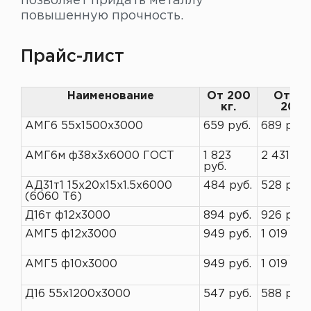
позволяет придать металлу
повышенную прочность.
Прайс-лист
Наименование
От 200
От 10
кг.
200 
АМГ6 55х1500х3000
659 руб.
689 руб.
АМГ6м ф38х3х6000 ГОСТ
1 823
2 431 руб
руб.
АД31т1 15х20х15х1.5х6000
484 руб.
528 руб.
(6060 T6)
Д16т ф12х3000
894 руб.
926 руб.
АМГ5 ф12х3000
949 руб.
1 019 руб
АМГ5 ф10х3000
949 руб.
1 019 руб
Д16 55х1200х3000
547 руб.
588 руб.