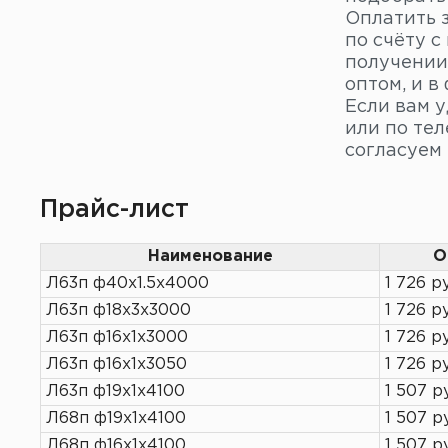
Оплатить 
по счёту 
получении 
оптом, и в
Если вам 
или по тел
согласуем
Прайс-лист
Наименование
О
Л63п ф40х1.5х4000
1 726 р
Л63п ф18х3х3000
1 726 р
Л63п ф16х1х3000
1 726 р
Л63п ф16х1х3050
1 726 р
Л63п ф19х1х4100
1 507 р
Л68п ф19х1х4100
1 507 р
Л68п ф16х1х4100
1 507 р