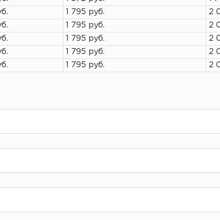
уб.
1 795 руб.
2 
уб.
1 795 руб.
2 
уб.
1 795 руб.
2 
уб.
1 795 руб.
2 
уб.
1 795 руб.
2 
а на сайте Вы заполняете свои данные как физ
нее или в кассе при отгрузке товара.
 можете выбрать вид резки, наш менеджер свя
 письменном виде указать необходимые разме
с клиентами с отсрочкой платежа. Данный воп