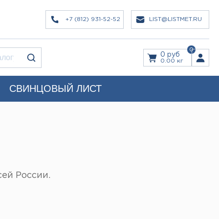
+7 (812) 931-52-52
LIST@LISTMET.RU
0
0 руб
0.00 кг
СВИНЦОВЫЙ ЛИСТ
сей России.