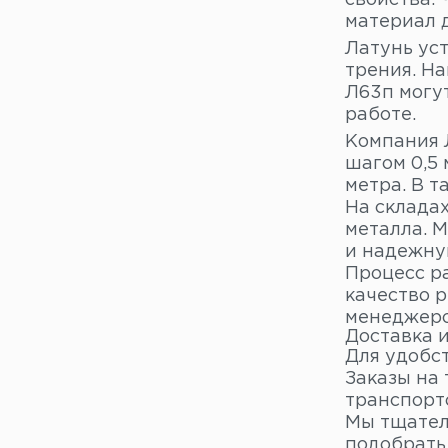
свойства. 
материал д
Латунь ус
трения. На
Л63п могу
работе.
Компания Л
шагом 0,5 
метра. В т
На склада
металла. 
и надежну
Процесс р
качество 
менеджеро
Доставка 
Для удобс
Заказы на
транспорт
Мы тщател
подобрать