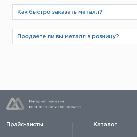
после консультации с нашими юрис
Как быстро заказать металл?
прописываются в договоре.
Наилучший способ – заказ на сайте
пересчитывает скидку в зависимост
Продаете ли вы металл в розницу?
можно позвонить по телефону, указ
Да, у нас можно заказать продукцию
Интернет магазин
цветного металлопроката
Прайс-листы
Каталог