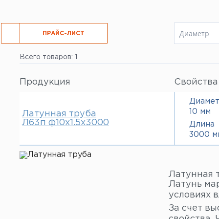
Диаметр
РЕЗКА
ПРАЙС-ЛИСТ
8 мм
Всего товаров: 1
10 мм
12 мм
14 мм
Продукция
Свойства
16 мм
18 мм
Диаме
19 мм
10 мм
Латунная труба
40 мм
Л63п ф10х1.5х3000
Длина
3000 м
Латунная 
Латунь мар
условиях 
За счет в