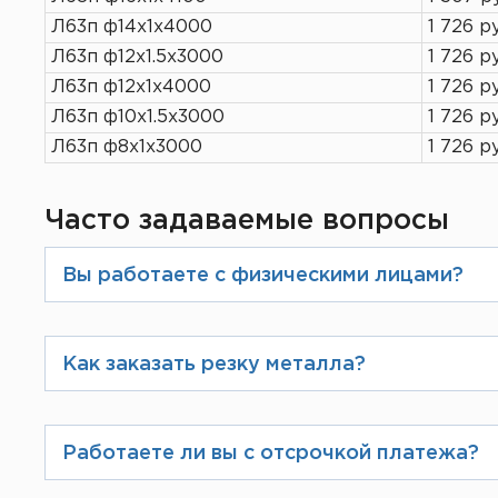
Л63п ф14х1х4000
1 726 р
Л63п ф12х1.5х3000
1 726 р
Л63п ф12х1х4000
1 726 р
Л63п ф10х1.5х3000
1 726 р
Л63п ф8х1х3000
1 726 р
Часто задаваемые вопросы
Вы работаете с физическими лицами?
Да, конечно. При оформлении заказ
который можно будет оплатить зара
Как заказать резку металла?
При оформлении заказа на сайте Вы
избежание ошибок Вам предложат в
Работаете ли вы с отсрочкой платежа?
фирменном бланке.
Мы имеем большой опыт по работе 