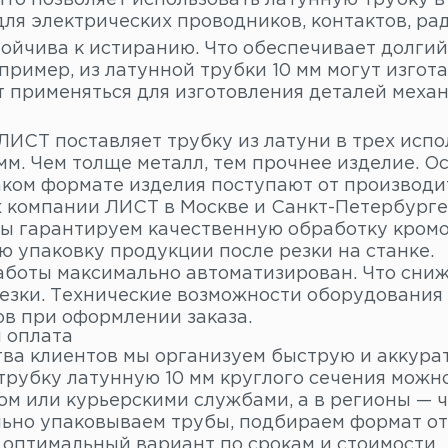
Что позволяет использовать латунную трубку 
ля электрических проводников, контактов, ра
тойчива к истиранию. Что обеспечивает долгий
пример, из латунной трубки 10 мм могут изгот
т применяться для изготовления деталей меха
ИСТ поставляет трубку из латуни в трех испол
мм. Чем толще металл, тем прочнее изделие. О
аком формате изделия поступают от производи
х компании ЛИСТ в Москве и Санкт-Петербурге
Мы гарантируем качественную обработку кромо
ю упаковку продукции после резки на станке.
аботы максимально автоматизирован. Что сниж
резки. Технические возможности оборудования 
в при оформлении заказа.
и оплата
тва клиентов мы организуем быструю и аккура
 трубку латунную 10 мм круглого сечения можн
ом или курьерскими службами, а в регионы — 
ьно упаковываем трубы, подбираем формат от
 оптимальный вариант по срокам и стоимости.