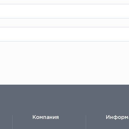
тами. При положительном решении все детали
 через интернет-магазин. Вы выбираете товар, 
и от объема, затем отправляете заказ, в тече
анному на сайте или отправить заказ по элект
 от 1 штуки.
Компания
Информ