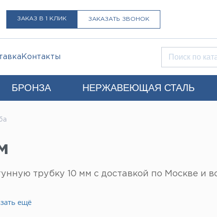
ЗАКАЗ В 1 КЛИК
ЗАКАЗАТЬ ЗВОНОК
тавка
Контакты
БРОНЗА
НЕРЖАВЕЮЩАЯ СТАЛЬ
Q)
ба
LIST@LISTMET.RU
м
нциальности
нную трубку 10 мм с доставкой по Москве и в
зать ещё