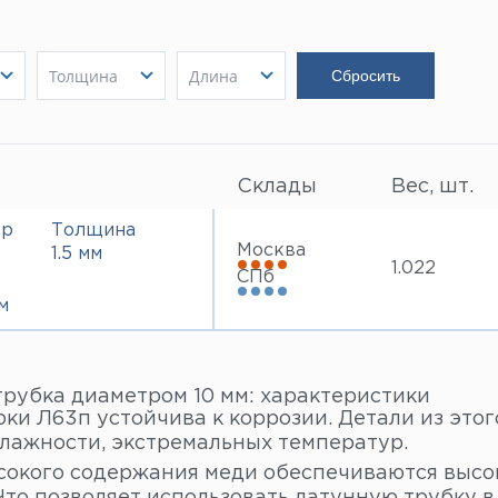
Толщина
Длина
1.5 мм
3000 мм
Показать
Показать
Показать
Склады
Вес, шт.
тр
Толщина
Москва
1.5 мм
1.022
СПб
м
трубка диаметром 10 мм: характеристики
ки Л63п устойчива к коррозии. Детали из это
влажности, экстремальных температур.
ысокого содержания меди обеспечиваются выс