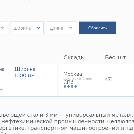
Ширина
Длина
1000 мм
2000 мм
Показать
Показать
Показать
Склады
Вес, шт.
на
Ширина
Москва
1000 мм
доставка 3 дня
47.1
СПб
м
авеющей стали 3 мм — универсальный металл, 
 нефтехимической промышленности, целлюлоз
ергетике, транспортном машиностроении и т.д