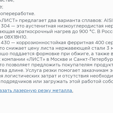
ьстве;
е;
зопереработке.
ЛИСТ» предлагает два варианта сплавов: AISI 
I 304 — это аустенитная низкоуглеродистая не
ющая краткосрочный нагрев до 900 °C. В Росс
и 08Х18Н10.
 430 — коррозионностойкая ферритная 400 сер
что снижает цену листа нержавеющей стали 3 
ошо поддается формовке при обжиге, а также 
х компании «ЛИСТ» в Москве и Санкт-Петербур
Это позволяет предложить покупателям продукт
ва длине. Услуга резки помогает заказчикам э
я логистических затрат и отсутствия необходи
 подрядчиков или загружать этой работой собс
азать лазерную резку металла
.