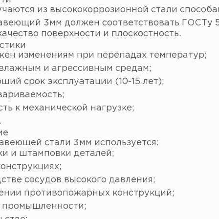
сти
учаются из высококоррозионной стали способа
авеющий 3мм должен соответствовать ГОСТу 5
качество поверхности и плоскостность.
стики
жен изменениям при перепадах температур;
 влажным и агрессивным средам;
ший срок эксплуатации (10-15 лет);
вариваемость;
ть к механической нагрузке;
.
ие
авеющей стали 3мм используется:
ки и штамповки деталей;
конструкциях;
стве сосудов высокого давления;
лении противопожарных конструкций;
 промышленности;