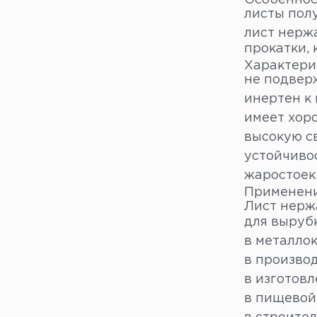
Особенно
листы пол
лист нерж
прокатки, 
Характери
не подвер
инертен к
имеет хоро
высокую с
устойчивос
жаростоек
Применен
Лист нерж
для выруб
в металло
в производ
в изготов
в пищевой