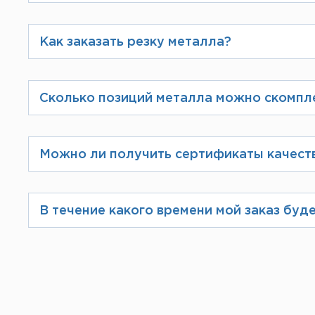
Мы являемся дилерами и официаль
металлопроката. Их список можно 
Как заказать резку металла?
При оформлении заказа на сайте Вы
избежание ошибок Вам предложат в
Сколько позиций металла можно скомпл
фирменном бланке.
Мы производим загрузку по разреш
максимально скомплектовать Ваш з
Можно ли получить сертификаты качест
Вся продукция, поставляемая комп
их в электронном виде или распеч
В течение какого времени мой заказ буде
Если вы осуществляете предоплату, 
склада.