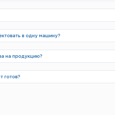
ными поставщиками крупнейших российских п
посмотреть в разделе
«Сертификаты»
 можете выбрать вид резки, наш менеджер свя
 письменном виде указать необходимые разме
ектовать в одну машину?
ённой грузоподъёмности и габаритам транспор
аказ.
ва на продукцию?
анией ЛИСТ, имеет сертификаты заводов-прои
атывают по требованию клиента и выдают вмес
т готов?
то сразу после ее поступления заказ соберут,