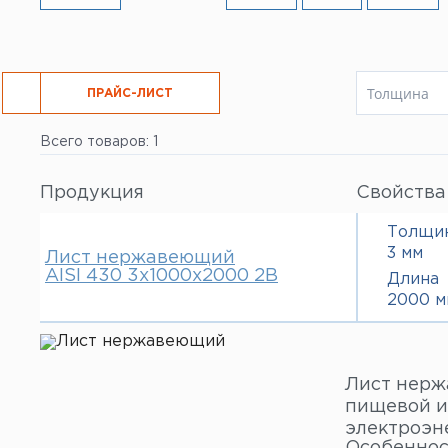
Толщина
РЕЗКА
ПРАЙС-ЛИСТ
0.8 мм
Всего товаров: 1
1 мм
1.5 мм
2 мм
Продукция
Свойства
3 мм
Толщи
3 мм
Лист нержавеющий
AISI 430 3х1000х2000 2В
Длина
2000 м
Лист нерж
пищевой и
электроэн