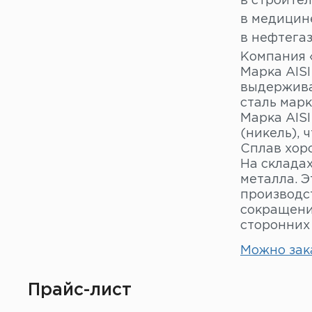
в строител
в медицин
в нефтега
Компания «
Марка AIS
выдержива
сталь марк
Марка AISI
(никель), 
Сплав хор
На склада
металла. 
производст
сокращени
сторонних
Можно зак
Прайс-лист