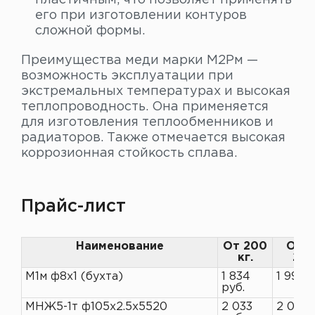
его при изготовлении контуров
сложной формы.
Преимущества меди марки М2Рм —
возможность эксплуатации при
экстремальных температурах и высокая
теплопроводность. Она применяется
для изготовления теплообменников и
радиаторов. Также отмечается высокая
коррозионная стойкость сплава.
Прайс-лист
Наименование
От 200
От 1
кг.
200
М1м ф8х1 (бухта)
1 834
1 993 р
руб.
МНЖ5-1т ф105х2.5х5520
2 033
2 090 