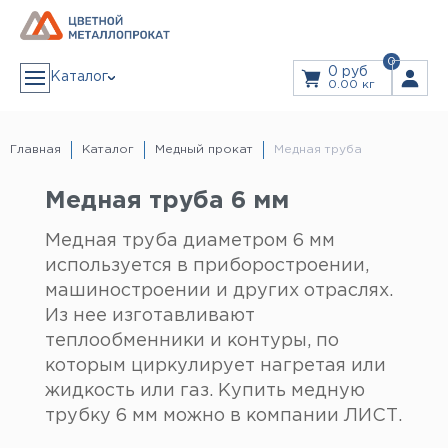
0
0 руб
Каталог
0.00 кг
АЛЮМИНИЙ
Алюминиевая лента
Главная
Каталог
Медный прокат
Медная труба
Алюминиевый лист
Алюминиевый рифленый (квинтет) лист
Дюралевый лист
ЗАКАЗ В 1 КЛИК
Лист алюминиевый декоративный
Медная труба 6 мм
Алюминиевая плита
Плита дюралевая
Пруток алюминиевый
Медная труба диаметром 6 мм
Пруток дюралевый
ЗАКАЗАТЬ ЗВОНОК
Тавр алюминиевый (т-образный профиль)
используется в приборостроении,
Труба алюминиевая
Дюралевая труба
Прайс
Труба профильная
машиностроении и других отраслях.
Уголок алюминиевый
Швеллер алюминиевый (п-образный профиль)
Из нее изготавливают
Дюралевый шестигранник
Услуги
Шина алюминиевая
теплообменники и контуры, по
Резка Металла
Гидроабразивная резка
Лазерная резка
которым циркулирует нагретая или
Листы из рулонов
МЕДЬ
Гибка листового металла
жидкость или газ. Купить медную
Медная лента
Доставка
Медная проволока
трубку 6 мм можно в компании ЛИСТ.
Медная труба
Медная шина
Медный лист
Информация