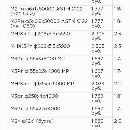
руб.
М2Рм ф6х1х50000 ASTM C122
1 777
1 845 
(мяг. O60)
руб.
М2Рм ф5х0.8х50000 ASTM C122
1 777
1 845 
(мяг. O60)
руб.
МНЖ5-1т ф206х3.5х5550
2 305
2 370 
руб.
МНЖ5-1т ф206х3.5х5990
2 305
2 370 
руб.
М3Рт ф156х3х6000 МР
1 697
1 745 
руб.
М3Рт ф155х2.5х4000 МР
1 697
1 745 
руб.
МНЖ5-1т ф135х5х6000 МР
2 033
2 090 
руб.
М3рт ф258х4х4000
1 769
1 819 р
руб.
М3Рт ф155х2.5х4000
1 697
1 745 
руб.
М2м ф12х1 (бухта)
1 860
2 021 
руб.