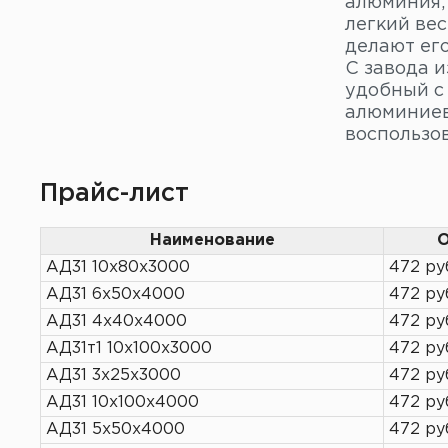
алюминия,
легкий ве
делают его
С завода и
удобный с 
алюминиев
воспользо
Прайс-лист
Наименование
О
АД31 10х80х3000
472 ру
АД31 6х50х4000
472 ру
АД31 4х40х4000
472 ру
АД31т1 10х100х3000
472 ру
АД31 3х25х3000
472 ру
АД31 10х100х4000
472 ру
АД31 5х50х4000
472 ру