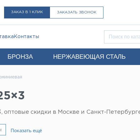
ЗАКАЗ В 1 КЛИК
ЗАКАЗАТЬ ЗВОНОК
тавка
Контакты
БРОНЗА
НЕРЖАВЕЮЩАЯ СТАЛЬ
Q)
юминиевая
LIST@LISTMET.RU
25×3
нциальности
 оптовые скидки в Москве и Санкт-Петербурге
м
Показать ещё