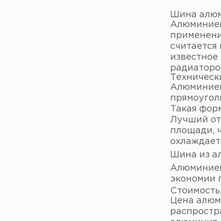
Шина алюм
Алюминиев
применени
считается
известное
радиаторо
Техническ
Алюминиев
прямоугол
Такая фор
Лучший от
площади, 
охлаждает
Шина из а
Алюминиев
экономии 
Стоимость
Цена алюм
распростр