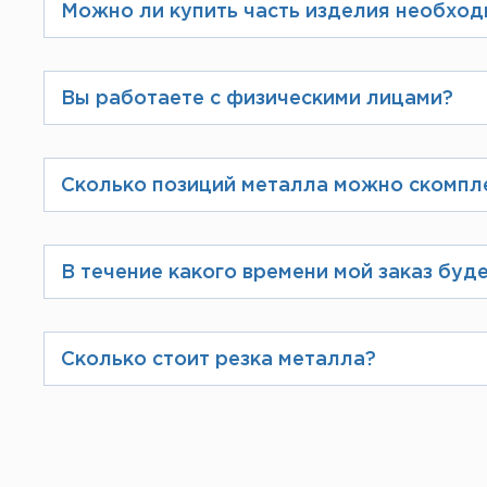
Можно ли купить часть изделия необход
Компания ЛИСТ занимается металл
предложить изделие любого размер
Вы работаете с физическими лицами?
Да, конечно. При оформлении заказ
который можно будет оплатить зара
Сколько позиций металла можно скомпл
Мы производим загрузку по разреш
максимально скомплектовать Ваш з
В течение какого времени мой заказ буде
Если вы осуществляете предоплату, 
склада.
Сколько стоит резка металла?
Цена услуги резки зависит от спос
учитывается каждый рез. Подробне