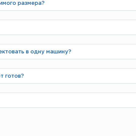
имого размера?
ообработкой и производством листов нестанд
а, подробнее посмотрите на странице
https://
а на сайте Вы заполняете свои данные как физ
нее или в кассе при отгрузке товара.
ектовать в одну машину?
ённой грузоподъёмности и габаритам транспор
аказ.
т готов?
то сразу после ее поступления заказ соберут,
оба, объемов, толщины металла и сложности р
е можно узнать, заполнив заявку на странице
h