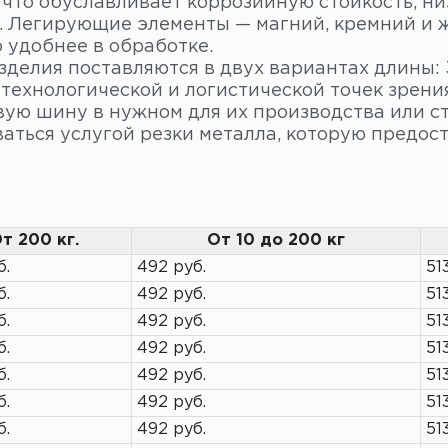
 что обуславливает коррозийную стойкость, ни
с. Легирующие элементы — магний, кремний и 
 удобнее в обработке.
зделия поставляются в двух вариантах длины: 
технологической и логистической точек зрени
ую шину в нужном для их производства или ст
ваться услугой резки металла, которую предос
т 200 кг.
От 10 до 200 кг
б.
492 руб.
51
б.
492 руб.
51
б.
492 руб.
51
б.
492 руб.
51
б.
492 руб.
51
б.
492 руб.
51
б.
492 руб.
51