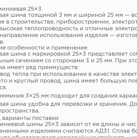
иниевая 25×3
ая шина толщиной 3 мм и шириной 25 мм — в
е в строительстве, приборостроении, электр
 высокая теплопроводность и отличные электр
 направление использования изделия — изгото
в.
ие особенности и применение
ая шина с маркировкой 25×3 представляет со
ьным сечением со сторонами 3 и 25 мм. При э
ма имеет ряд преимуществ:
вод тепла при использовании в качестве элект
что и круглый провод, шина имеет большую по
ся.
люминия 3×25 мм подходит для создания карка
ая шина удобна для перевозки и хранения. До
пространства.
, варианты поставки
иниевой шины 25×3 зависит от ее длины и чис
аненными изделиями считаются АД31. Сплав бол