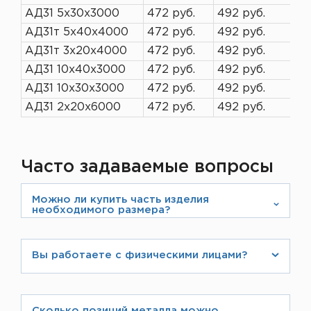
АД31 5х30х3000
472 руб.
492 руб.
АД31т 5х40х4000
472 руб.
492 руб.
АД31т 3х20х4000
472 руб.
492 руб.
АД31 10х40х3000
472 руб.
492 руб.
АД31 10х30х3000
472 руб.
492 руб.
АД31 2х20х6000
472 руб.
492 руб.
Часто задаваемые вопросы
Можно ли купить часть изделия
необходимого размера?
Компания ЛИСТ занимается металлообработкой
и производством листов нестандартной длины,
Вы работаете с физическими лицами?
поэтому мы можем предложить изделие любого
Да, конечно. При оформлении заказа на сайте Вы
размера, подробнее посмотрите на странице
заполняете свои данные как физическое лицо.
https://listmet.ru/about/production/
Вам также пришлют счет, который можно будет
Сколько позиций металла можно